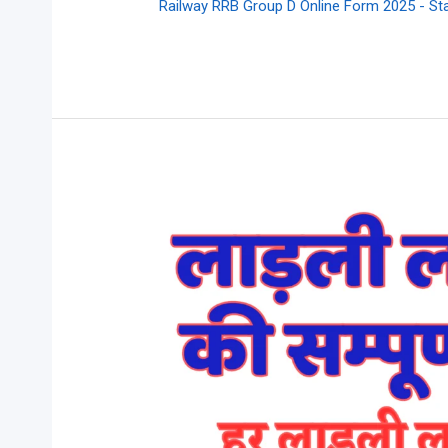
Railway RRB Group D Online Form 2025 - Sta
लाड़ली
लक्ष्मी
योजना:
बेटियों
के
उज्जवल
भविष्य
की
ओर