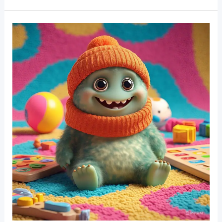
“मां
बनना:
मातृत्व
का
अनुभव,
भावना
और
आत्म-
परिवर्तन
की
कहानी”