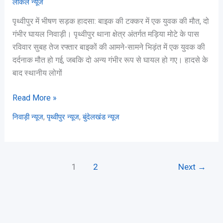
लोकल न्यूज
सड़क
पृथ्वीपुर में भीषण सड़क हादसा: बाइक की टक्कर में एक युवक की मौत, दो
हादसा:
गंभीर घायल निवाड़ी। पृथ्वीपुर थाना क्षेत्र अंतर्गत मड़िया मोटे के पास
बाइक
रविवार सुबह तेज रफ्तार बाइकों की आमने-सामने भिड़ंत में एक युवक की
की
दर्दनाक मौत हो गई, जबकि दो अन्य गंभीर रूप से घायल हो गए। हादसे के
टक्कर
बाद स्थानीय लोगों
में
एक
Read More »
युवक
की
,
,
निवाड़ी न्यूज
पृथ्वीपुर न्यूज
बुंदेलखंड न्यूज
मौत,
दो
गंभीर
1
2
Next
→
घायल