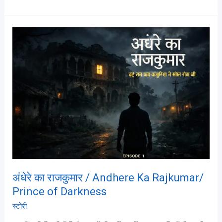
के
लिए
बेहतरीन
अंधेरे
विकल्प
का
राजकुमार
/
Andhere
Ka
Rajkumar/
Prince
of
Darkness
अंधेरे का राजकुमार / Andhere Ka Rajkumar/
Prince of Darkness
स्टोरी