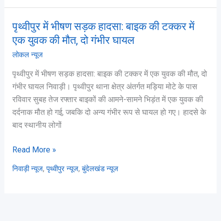
10
पृथ्वीपुर में भीषण सड़क हादसा: बाइक की टक्कर में
लाभदायक
पृथ्वीपुर
बिज़नेस
में
एक युवक की मौत, दो गंभीर घायल
आइडियाज़
भीषण
लोकल न्यूज
सड़क
पृथ्वीपुर में भीषण सड़क हादसा: बाइक की टक्कर में एक युवक की मौत, दो
हादसा:
गंभीर घायल निवाड़ी। पृथ्वीपुर थाना क्षेत्र अंतर्गत मड़िया मोटे के पास
बाइक
रविवार सुबह तेज रफ्तार बाइकों की आमने-सामने भिड़ंत में एक युवक की
की
दर्दनाक मौत हो गई, जबकि दो अन्य गंभीर रूप से घायल हो गए। हादसे के
टक्कर
बाद स्थानीय लोगों
में
एक
Read More »
युवक
की
,
,
निवाड़ी न्यूज
पृथ्वीपुर न्यूज
बुंदेलखंड न्यूज
मौत,
दो
गंभीर
घायल