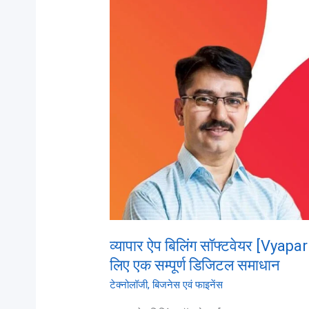
सॉफ्टवेयर
[Vyapar
App
Billing
Software]:
आपके
व्यवसाय
के
लिए
एक
सम्पूर्ण
डिजिटल
समाधान
व्यापार ऐप बिलिंग सॉफ्टवेयर [Vyap
लिए एक सम्पूर्ण डिजिटल समाधान
टेक्नोलॉजी
,
बिजनेस एवं फाइनेंस