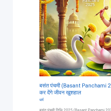
Panchami
2025
)
के
दिन
ये
saraswati
mantra
मंत्र
कर
देंगे
जीवन
खुशहाल
बसंत पंचमी (Basant Panchami 20
कर देंगे जीवन खुशहाल
धर्म
बसंत पंचमी तिथि 2025 (Basant Panchami 2025 