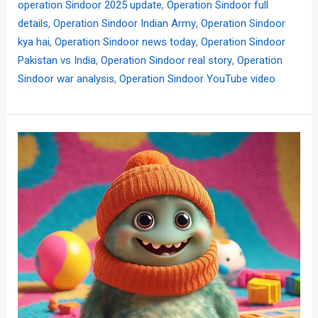
,
operation Sindoor 2025 update
Operation Sindoor full
,
,
details
Operation Sindoor Indian Army
Operation Sindoor
,
,
kya hai
Operation Sindoor news today
Operation Sindoor
,
,
Pakistan vs India
Operation Sindoor real story
Operation
,
Sindoor war analysis
Operation Sindoor YouTube video
“मां
बनना:
मातृत्व
का
अनुभव,
भावना
और
आत्म-
परिवर्तन
की