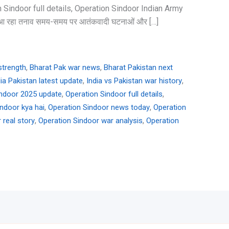
ation Sindoor full details, Operation Sindoor Indian Army
ला आ रहा तनाव समय-समय पर आतंकवादी घटनाओं और […]
,
,
strength
Bharat Pak war news
Bharat Pakistan next
,
,
dia Pakistan latest update
India vs Pakistan war history
,
,
indoor 2025 update
Operation Sindoor full details
,
,
ndoor kya hai
Operation Sindoor news today
Operation
,
,
 real story
Operation Sindoor war analysis
Operation