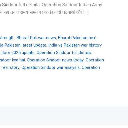
ation Sindoor full details, Operation Sindoor Indian Army
ला आ रहा तनाव समय-समय पर आतंकवादी घटनाओं और […]
,
,
strength
Bharat Pak war news
Bharat Pakistan next
,
,
dia Pakistan latest update
India vs Pakistan war history
,
,
indoor 2025 update
Operation Sindoor full details
,
,
ndoor kya hai
Operation Sindoor news today
Operation
,
,
 real story
Operation Sindoor war analysis
Operation