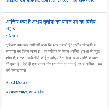
,
Sindoor war analysis
Operation Sindoor YouTube video
आखिर क्या है अक्षय तृतीया का पावन पर्व का विशेष
आखिर
क्या
महत्व
है
धर्म
,
भारत
अक्षय
भूमिका: नमस्कार साथियों जैसा कि आप जानते है भारतीय संस्कृति में
तृतीया
त्योहारों का विशेष महत्व है। हर त्योहार न केवल धार्मिक आस्था से जुड़ा
का
होता है, बल्कि उसके पीछे कोई न कोई ऐतिहासिक या आध्यात्मिक कारण
पावन
भी होता है। ऐसे ही एक पावन और शुभ दिन का नाम है अक्षय तृतीया। यह
पर्व
पर्व वैसाख मास
का
विशेष
Read More »
महत्व
,
Akshay tritiya
अक्षय तृतीया